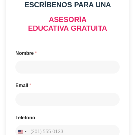
ESCRÍBENOS PARA UNA
ASESORÍA
EDUCATIVA GRATUITA
Nombre
*
E
Email
*
m
a
i
l
N
o
Telefono
m
b
r