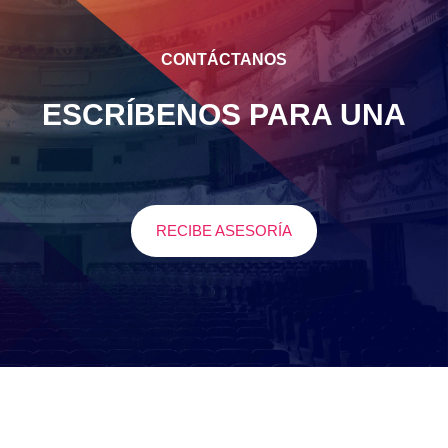
CONTÁCTANOS
ESCRÍBENOS PARA UNA
C
O
N
S
U
L
T
A
C
O
N
S
U
L
RECIBE ASESORÍA